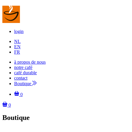
login
NL
EN
FR
à propos de nous
notre café
café durable
contact
Boutique
0
0
Boutique