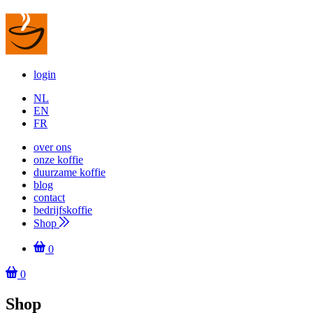
login
NL
EN
FR
over ons
onze koffie
duurzame koffie
blog
contact
bedrijfskoffie
Shop
0
0
Shop